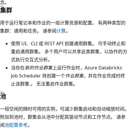
念。
集群
用于运行笔记本和作业的一组计算资源和配置。 有两种类型的
集群：通用和任务。 请参阅
计算
。
使用 UI、CLI 或 REST API 创建通用群集。 可手动终止和
重启通用群集。 多个用户可以共享此类群集，以协作的方
式执行交互式分析。
当你在
新的作业群集
上运行作业时，Azure Databricks
Job Scheduler 将创建一个
作业群集
，并在作业完成时终
止该群集 。 无法重启作业群集。
池
一组空闲的随时可用的实例，可减少群集启动和自动缩放时间。
附加到池时，群集会从池中分配其驱动节点和工作节点。 请参
阅
池配置参考
。