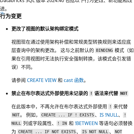
Databricks SQL 版本 2024.40 包括以下行为更改、新功能和改
进。
行为变更
更改了视图的默认架构绑定模式
视图现在通过使用架构补偿和常规类型转换规则来适应底
层查询中的架构更改。 这与之前默认的
模式（如
BINDING
果在引用视图时无法执行安全强制转换，该模式会引发错
误）不同。
请参阅
CREATE VIEW
和
cast
函数
。
禁止在布尔表达式外部使用未记录的
语法来代替
!
NOT
在此版本中，不再允许在布尔表达式外部使用
来代替
!
。 例如，
、
IS !NULL
、
NOT
CREATE ... IF ! EXISTS
!
列或字段属性、
和
!BETWEEN
等语句必须替换
NULL
! IN
为
、
、
CREATE ... IF NOT EXISTS
IS NOT NULL
NOT