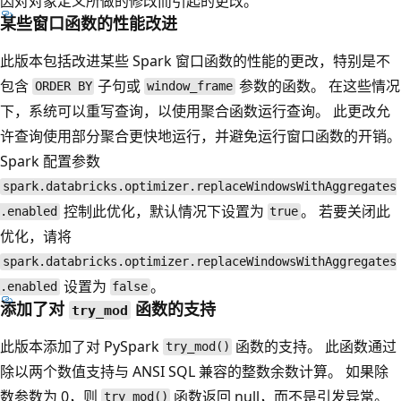
因对对象定义所做的修改而引起的更改。
某些窗口函数的性能改进
此版本包括改进某些 Spark 窗口函数的性能的更改，特别是不
包含
子句或
参数的函数。 在这些情况
ORDER BY
window_frame
下，系统可以重写查询，以使用聚合函数运行查询。 此更改允
许查询使用部分聚合更快地运行，并避免运行窗口函数的开销。
Spark 配置参数
spark.databricks.optimizer.replaceWindowsWithAggregates
控制此优化，默认情况下设置为
。 若要关闭此
.enabled
true
优化，请将
spark.databricks.optimizer.replaceWindowsWithAggregates
设置为
。
.enabled
false
添加了对
函数的支持
try_mod
此版本添加了对 PySpark
函数的支持。 此函数通过
try_mod()
除以两个数值支持与 ANSI SQL 兼容的整数余数计算。 如果除
数参数为 0，则
函数返回 null，而不是引发异常。
try_mod()