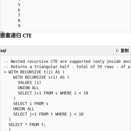
      5

      6

      7

      8

嵌套递归 CTE
sql
复制
-- Nested recursive CTE are supported (only inside anch
-- Returns a triangular half - total of 55 rows - of a 
> WITH RECURSIVE t(j) AS (

    WITH RECURSIVE s(i) AS (

      VALUES (1)

      UNION ALL

      SELECT i+1 FROM s WHERE i < 10

    )

    SELECT i FROM s

    UNION ALL

    SELECT j+1 FROM t WHERE j < 10

  )

  SELECT * FROM t;

  j
