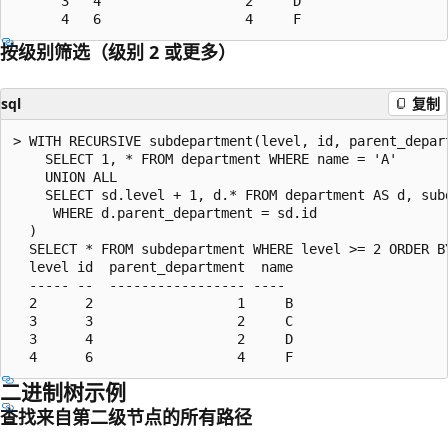
      3   4                  2     D

按级别筛选（级别 2 或更多）
sql
复制
> WITH RECURSIVE subdepartment(level, id, parent_depart
    SELECT 1, * FROM department WHERE name = 'A'

    UNION ALL

    SELECT sd.level + 1, d.* FROM department AS d, subd
     WHERE d.parent_department = sd.id

  )

  SELECT * FROM subdepartment WHERE level >= 2 ORDER BY
  level id  parent_department  name

  ----- --  ----------------- ----

  2      2                  1     B

  3      3                  2     C

  3      4                  2     D

二进制树示例
查找来自第二级节点的所有路径