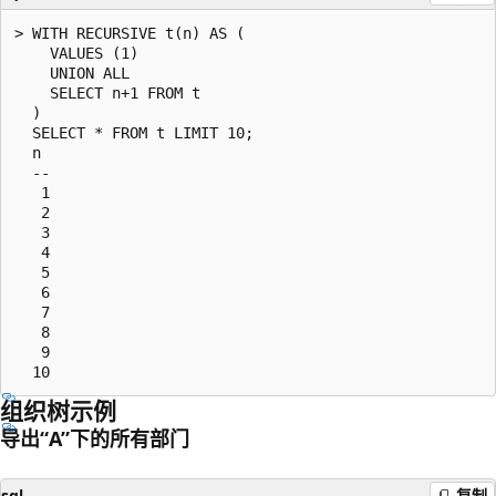
> WITH RECURSIVE t(n) AS (

    VALUES (1)

    UNION ALL

    SELECT n+1 FROM t

  )

  SELECT * FROM t LIMIT 10;

  n

  --

   1

   2

   3

   4

   5

   6

   7

   8

   9

组织树示例
导出“A”下的所有部门
sql
复制