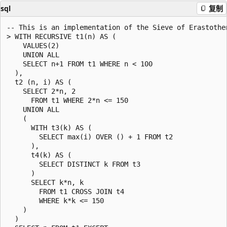
sql
复制
-- This is an implementation of the Sieve of Erastothe
> WITH RECURSIVE t1(n) AS (

    VALUES(2)

    UNION ALL

    SELECT n+1 FROM t1 WHERE n < 100

  ),

  t2 (n, i) AS (

    SELECT 2*n, 2

      FROM t1 WHERE 2*n <= 150

    UNION ALL

    (

      WITH t3(k) AS (

        SELECT max(i) OVER () + 1 FROM t2

      ),

      t4(k) AS (

        SELECT DISTINCT k FROM t3

      )

      SELECT k*n, k

        FROM t1 CROSS JOIN t4

        WHERE k*k <= 150

    )

  )
