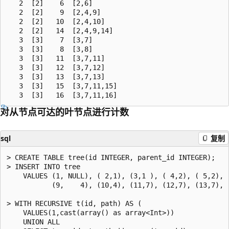
   2  [2]    6  [2,6]

   2  [2]    9  [2,4,9]

   2  [2]   10  [2,4,10]

   2  [2]   14  [2,4,9,14]

   3  [3]    7  [3,7]

   3  [3]    8  [3,8]

   3  [3]   11  [3,7,11]

   3  [3]   12  [3,7,12]

   3  [3]   13  [3,7,13]

   3  [3]   15  [3,7,11,15]

对从节点可达的叶节点进行计数
sql
复制
> CREATE TABLE tree(id INTEGER, parent_id INTEGER);

> INSERT INTO tree

    VALUES (1, NULL), ( 2,1), (3,1 ), ( 4,2), ( 5,2), (
           (9,    4), (10,4), (11,7), (12,7), (13,7), (
> WITH RECURSIVE t(id, path) AS (

    VALUES(1,cast(array() as array<Int>))

    UNION ALL
