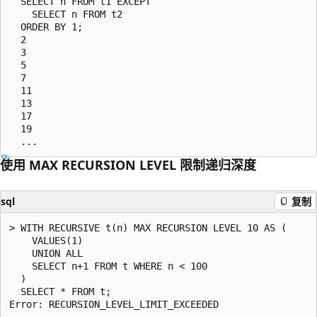
  SELECT n FROM t1 EXCEPT

    SELECT n FROM t2

  ORDER BY 1;

  2

  3

  5

  7

  11

  13

  17

  19

使用 MAX RECURSION LEVEL 限制递归深度
sql
复制
> WITH RECURSIVE t(n) MAX RECURSION LEVEL 10 AS (

    VALUES(1)

    UNION ALL

    SELECT n+1 FROM t WHERE n < 100

  )

  SELECT * FROM t;
