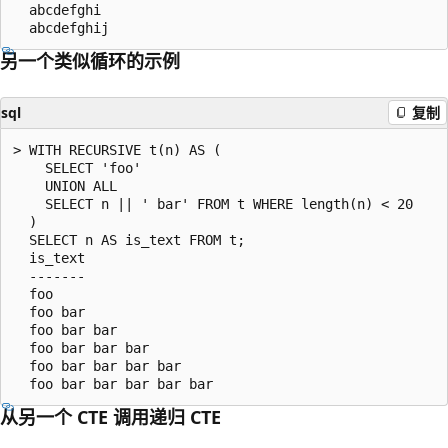
  abcdefghi

另一个类似循环的示例
sql
复制
> WITH RECURSIVE t(n) AS (

    SELECT 'foo'

    UNION ALL

    SELECT n || ' bar' FROM t WHERE length(n) < 20

  )

  SELECT n AS is_text FROM t;

  is_text

  -------

  foo

  foo bar

  foo bar bar

  foo bar bar bar

  foo bar bar bar bar

从另一个 CTE 调用递归 CTE