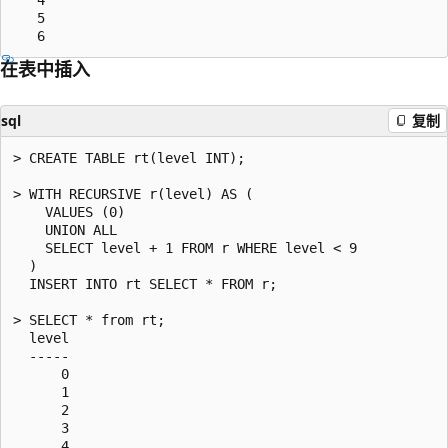
   5

在表中插入
sql
复制
> CREATE TABLE rt(level INT);

> WITH RECURSIVE r(level) AS (

    VALUES (0)

    UNION ALL

    SELECT level + 1 FROM r WHERE level < 9

  )

  INSERT INTO rt SELECT * FROM r;

> SELECT * from rt;

  level

  -----

      0

      1

      2

      3

      4
