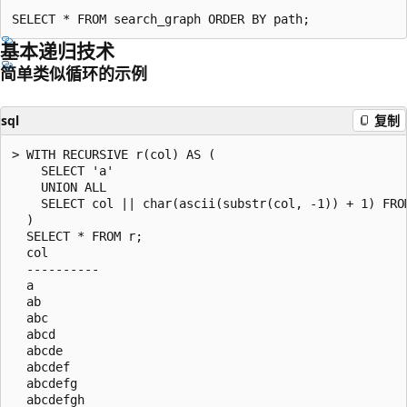
基本递归技术
简单类似循环的示例
sql
复制
> WITH RECURSIVE r(col) AS (

    SELECT 'a'

    UNION ALL

    SELECT col || char(ascii(substr(col, -1)) + 1) FROM
  )

  SELECT * FROM r;

  col

  ----------

  a

  ab

  abc

  abcd

  abcde

  abcdef

  abcdefg

  abcdefgh
