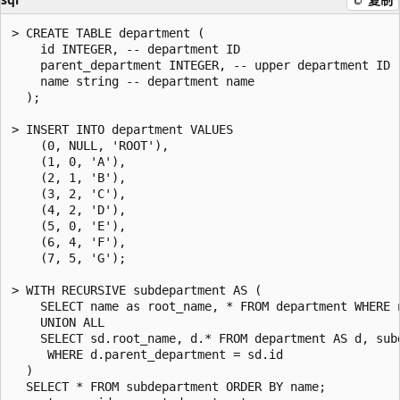
> CREATE TABLE department (

    id INTEGER, -- department ID

    parent_department INTEGER, -- upper department ID

    name string -- department name

  );

> INSERT INTO department VALUES

    (0, NULL, 'ROOT'),

    (1, 0, 'A'),

    (2, 1, 'B'),

    (3, 2, 'C'),

    (4, 2, 'D'),

    (5, 0, 'E'),

    (6, 4, 'F'),

    (7, 5, 'G');

> WITH RECURSIVE subdepartment AS (

    SELECT name as root_name, * FROM department WHERE n
    UNION ALL

    SELECT sd.root_name, d.* FROM department AS d, subd
     WHERE d.parent_department = sd.id

  )

  SELECT * FROM subdepartment ORDER BY name;
