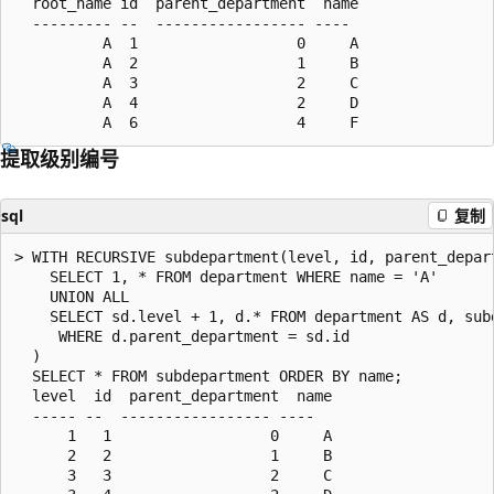
  root_name id  parent_department  name

  --------- --  ----------------- ----

          A	 1                  0     A

          A	 2	                1     B

          A	 3                  2     C

          A	 4                  2     D

提取级别编号
sql
复制
> WITH RECURSIVE subdepartment(level, id, parent_depart
    SELECT 1, * FROM department WHERE name = 'A'

    UNION ALL

    SELECT sd.level + 1, d.* FROM department AS d, subd
     WHERE d.parent_department = sd.id

  )

  SELECT * FROM subdepartment ORDER BY name;

  level  id  parent_department  name

  ----- --  ----------------- ----

      1   1                  0     A

      2   2                  1     B

      3   3                  2     C
