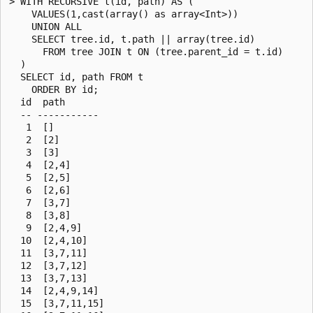
> WITH RECURSIVE t(id, path) AS (

    VALUES(1,cast(array() as array<Int>))

    UNION ALL

    SELECT tree.id, t.path || array(tree.id)

      FROM tree JOIN t ON (tree.parent_id = t.id)

  )

  SELECT id, path FROM t

    ORDER BY id;

  id  path

  -- -----------

   1  []

   2  [2]

   3  [3]

   4  [2,4]

   5  [2,5]

   6  [2,6]

   7  [3,7]

   8  [3,8]

   9  [2,4,9]

  10  [2,4,10]

  11  [3,7,11]

  12  [3,7,12]

  13  [3,7,13]

  14  [2,4,9,14]

  15  [3,7,11,15]
