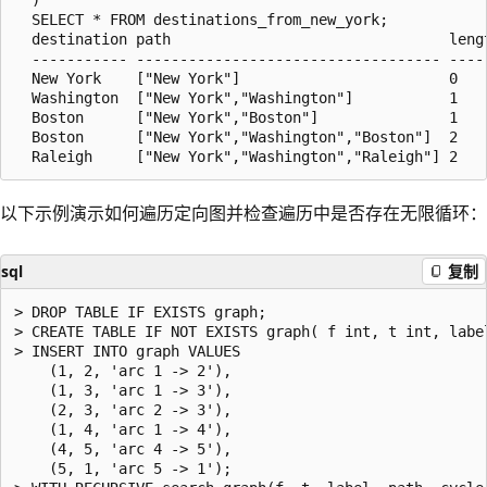
  SELECT * FROM destinations_from_new_york;

  destination path                                lengt
  ----------- ----------------------------------- -----
  New York    ["New York"]                        0

  Washington  ["New York","Washington"]           1

  Boston      ["New York","Boston"]               1

  Boston      ["New York","Washington","Boston"]  2

以下示例演示如何遍历定向图并检查遍历中是否存在无限循环：
sql
复制
> DROP TABLE IF EXISTS graph;

> CREATE TABLE IF NOT EXISTS graph( f int, t int, label
> INSERT INTO graph VALUES

    (1, 2, 'arc 1 -> 2'),

    (1, 3, 'arc 1 -> 3'),

    (2, 3, 'arc 2 -> 3'),

    (1, 4, 'arc 1 -> 4'),

    (4, 5, 'arc 4 -> 5'),

    (5, 1, 'arc 5 -> 1');
