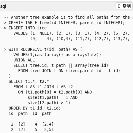
sql
复制
-- Another tree example is to find all paths from the 
> CREATE TABLE tree(id INTEGER, parent_id INTEGER);

> INSERT INTO tree

    VALUES (1, NULL), (2, 1), (3, 1), (4, 2), (5, 2), (
           (9,    4), (10,4), (11,7), (12,7), (13,7), (
> WITH RECURSIVE t(id, path) AS (

    VALUES(1,cast(array() as array<Int>))

    UNION ALL

    SELECT tree.id, t.path || array(tree.id)

      FROM tree JOIN t ON (tree.parent_id = t.id)

  )

  SELECT t1.*, t2.*

    FROM t AS t1 JOIN t AS t2

      ON (t1.path[0] = t2.path[0] AND

          size(t1.path) = 1 AND

          size(t2.path) > 1)

  ORDER BY t1.id, t2.id;

  id  path  id  path

  -- ----  -- ------------

   2  [2]    4  [2,4]

   2  [2]    5  [2,5]
