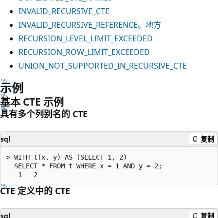
INVALID_RECURSIVE_CTE
INVALID_RECURSIVE_REFERENCE。地方
RECURSION_LEVEL_LIMIT_EXCEEDED
RECURSION_ROW_LIMIT_EXCEEDED
UNION_NOT_SUPPORTED_IN_RECURSIVE_CTE
示例
基本 CTE 示例
具有多个列别名的 CTE
sql
复制
> WITH t(x, y) AS (SELECT 1, 2)

  SELECT * FROM t WHERE x = 1 AND y = 2;

CTE 定义中的 CTE
sql
复制