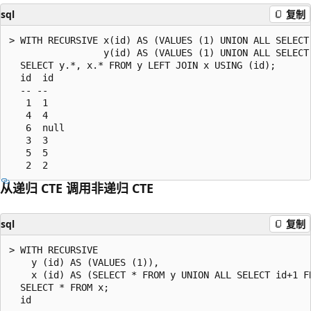
sql
复制
> WITH RECURSIVE x(id) AS (VALUES (1) UNION ALL SELECT 
                 y(id) AS (VALUES (1) UNION ALL SELECT 
  SELECT y.*, x.* FROM y LEFT JOIN x USING (id);

  id  id

  -- --

   1  1

   4  4

   6  null

   3  3

   5  5

从递归 CTE 调用非递归 CTE
sql
复制
> WITH RECURSIVE

    y (id) AS (VALUES (1)),

    x (id) AS (SELECT * FROM y UNION ALL SELECT id+1 FR
  SELECT * FROM x;

  id
