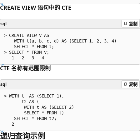
CREATE VIEW 语句中的 CTE
sql
复制
> CREATE VIEW v AS

    WITH t(a, b, c, d) AS (SELECT 1, 2, 3, 4)

    SELECT * FROM t;

> SELECT * FROM v;

CTE 名称有范围限制
sql
复制
> WITH t  AS (SELECT 1),

       t2 AS (

        WITH t AS (SELECT 2)

        SELECT * FROM t)

    SELECT * FROM t2;

递归查询示例