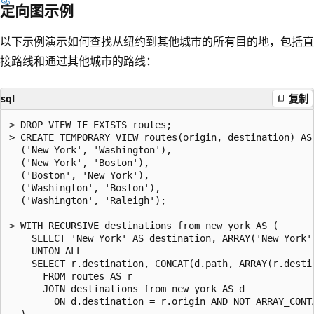
定向图示例
以下示例演示如何查找从纽约到其他城市的所有目的地，包括直
接路线和通过其他城市的路线：
sql
复制
> DROP VIEW IF EXISTS routes;

> CREATE TEMPORARY VIEW routes(origin, destination) AS 
  ('New York', 'Washington'),

  ('New York', 'Boston'),

  ('Boston', 'New York'),

  ('Washington', 'Boston'),

  ('Washington', 'Raleigh');

> WITH RECURSIVE destinations_from_new_york AS (

    SELECT 'New York' AS destination, ARRAY('New York')
    UNION ALL

    SELECT r.destination, CONCAT(d.path, ARRAY(r.destin
      FROM routes AS r

      JOIN destinations_from_new_york AS d

        ON d.destination = r.origin AND NOT ARRAY_CONTA
  )
