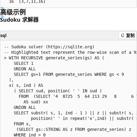
高级示例
Sudoku 求解器
sql
复制
-- Sudoku solver (https://sqlite.org)

-- Highlighted text represent the row-wise scan of a 9
> WITH RECURSIVE generate_series(gs) AS (

    SELECT 1

    UNION ALL

    SELECT gs+1 FROM generate_series WHERE gs < 9

  ),

  x( s, ind ) AS

    ( SELECT sud, position( ' ' IN sud )

      FROM  (SELECT '4  8725  5  64 213 29   8      6 
        AS sud) xx

    UNION ALL

    SELECT substr( s, 1, ind - 1 ) || z || substr( s, i
           position(' ' in repeat('x',ind) || substr( s
    FROM x,

     (SELECT gs::STRING AS z FROM generate_series) z

    WHERE ind > 0
