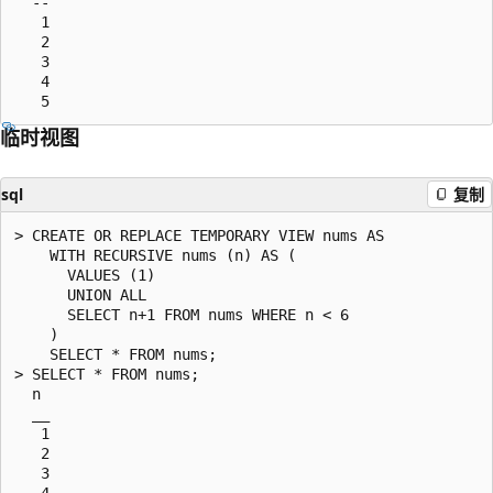
  --

   1

   2

   3

   4

临时视图
sql
复制
> CREATE OR REPLACE TEMPORARY VIEW nums AS

    WITH RECURSIVE nums (n) AS (

      VALUES (1)

      UNION ALL

      SELECT n+1 FROM nums WHERE n < 6

    )

    SELECT * FROM nums;

> SELECT * FROM nums;

  n

  __

   1

   2

   3

   4
