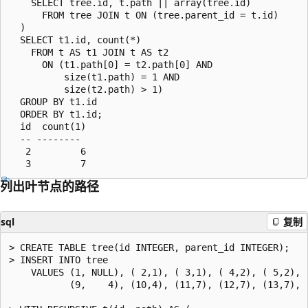
    SELECT tree.id, t.path || array(tree.id)

      FROM tree JOIN t ON (tree.parent_id = t.id)

  )

  SELECT t1.id, count(*)

    FROM t AS t1 JOIN t AS t2

      ON (t1.path[0] = t2.path[0] AND

          size(t1.path) = 1 AND

          size(t2.path) > 1)

  GROUP BY t1.id

  ORDER BY t1.id;

  id  count(1)

  -- --------

   2         6

列出叶节点的路径
sql
复制
> CREATE TABLE tree(id INTEGER, parent_id INTEGER);

> INSERT INTO tree

    VALUES (1, NULL), ( 2,1), ( 3,1), ( 4,2), ( 5,2), (
           (9,    4), (10,4), (11,7), (12,7), (13,7), (