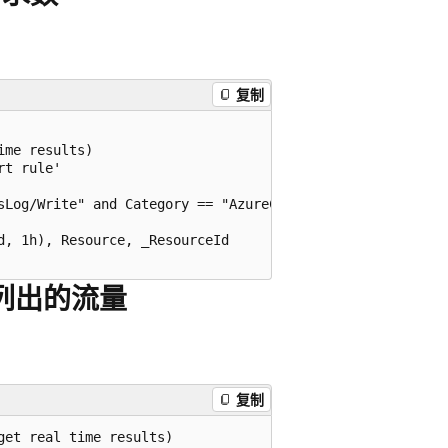
复制
me results)

t rule'

sLog/Write" and Category == "AzureCdnAccessLog"

, 1h), Resource, _ResourceId

L 列出的流量
复制
et real time results)
