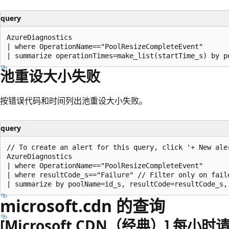
query
AzureDiagnostics

| where OperationName=="PoolResizeCompleteEvent"

池重设大小失败
按错误代码和时间列出池重设大小失败。
query
// To create an alert for this query, click '+ New aler
AzureDiagnostics

| where OperationName=="PoolResizeCompleteEvent"

| where resultCode_s=="Failure" // Filter only on faile
microsoft.cdn 的查询
[Microsoft CDN（经典）] 每小时