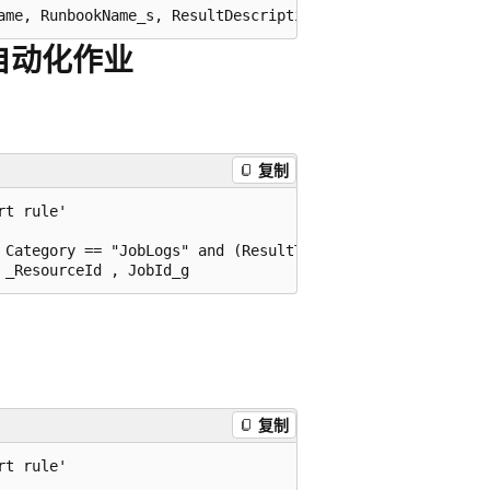
 自动化作业
复制
t rule'

 Category == "JobLogs" and (ResultType == "Failed" or Res
复制
t rule'
