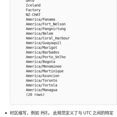
      GMT0

      Iceland

      Factory

      NZ-CHAT

      America/Panama

      America/Fort_Nelson

      America/Pangnirtung

      America/Belem

      America/Coral_Harbour

      America/Guayaquil

      America/Marigot

      America/Barbados

      America/Porto_Velho

      America/Bogota

      America/Menominee

      America/Martinique

      America/Asuncion

      America/Toronto

      America/Tortola

      America/Managua

      (20 rows)

时区缩写，例如
。 此规范定义了与 UTC 之间的特定
PST