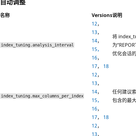
自动调整
名称
Versions
说明
12
，
13
，
将 index_
14
，
为“REPO
index_tuning.analysis_interval
15，
优化会话
16
，
17
，
18
12
，
13
，
14
，
任何建议
index_tuning.max_columns_per_index
15，
包含的最
16
，
17
，
18
12
，
13
，