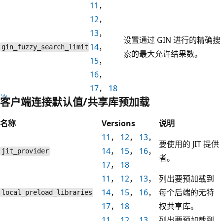
11
，
12
，
13
，
设置通过 GIN 进行的精确搜
14
，
gin_fuzzy_search_limit
索的最大允许结果数。
15
，
16
，
17
，
18
客户端连接默认值/共享库预加载
名称
Versions
说明
11
，
12
，
13
，
要使用的 JIT 提供
14
，
15
，
16
，
jit_provider
者。
17
，
18
11
，
12
，
13
，
列出要预加载到
14
，
15
，
16
，
每个后端的无特
local_preload_libraries
17
，
18
权共享库。
11
，
12
，
13
，
列出要预加载到