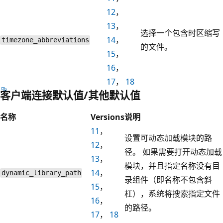
12
，
13
，
选择一个包含时区缩写
14
，
timezone_abbreviations
的文件。
15
，
16
，
17
，
18
客户端连接默认值/其他默认值
名称
Versions
说明
11
，
设置可动态加载模块的路
12
，
径。 如果需要打开动态加载
13
，
模块，并且指定名称没有目
14
，
dynamic_library_path
录组件（即名称不包含斜
15
，
杠），系统将搜索指定文件
16
，
的路径。
17
，
18