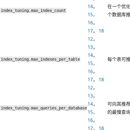
14
，
在一个优
index_tuning.max_index_count
15，
个数据库
16
，
17
，
18
12
，
13
，
14
，
每个表可
index_tuning.max_indexes_per_table
15，
16
，
17
，
18
12
，
13
，
14
，
可向其推
index_tuning.max_queries_per_database
15，
的最慢查
16
，
17
，
18