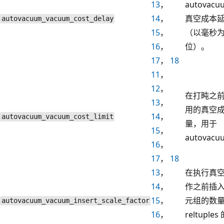
13
，
autovac
14
，
真空成本
autovacuum_vacuum_cost_delay
15
，
（以毫秒
16
，
位）。
17
，
18
11
，
12
，
在打盹之
13
，
用的真空
14
，
autovacuum_vacuum_cost_limit
量，用于
15
，
autovac
16
，
17
，
18
13
，
在执行真
14
，
作之前插
15
，
元组的数
autovacuum_vacuum_insert_scale_factor
16
，
reltuples