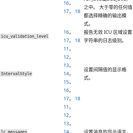
16
，
之中。 大于零的任何值
17
，
18
都选择精确的输出模
式。
16
，
报告无效 ICU 区域设置
icu_validation_level
17
，
18
字符串的日志级别。
11
，
12
，
13
，
设置间隔值的显示格
14
，
IntervalStyle
式。
15
，
16
，
17
，
18
11
，
12
，
13
，
14
，
设置消息的显示语言。
lc_messages