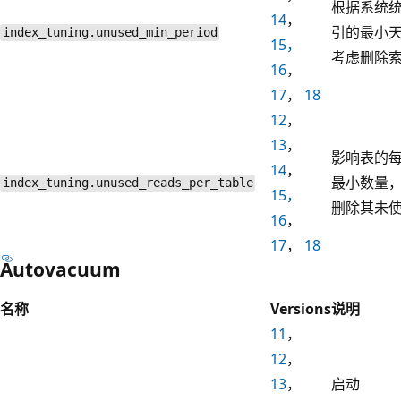
根据系统
14
，
引的最小
index_tuning.unused_min_period
15，
考虑删除
16
，
17
，
18
12
，
13
，
影响表的
14
，
最小数量
index_tuning.unused_reads_per_table
15，
删除其未
16
，
17
，
18
Autovacuum
名称
Versions
说明
11
，
12
，
13
，
启动