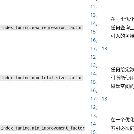
12
，
13
，
在一个优
14
，
任何查询
index_tuning.max_regression_factor
15，
引入的可
16
，
17
，
18
12
，
13
，
任何给定
14
，
引所能使
index_tuning.max_total_size_factor
15，
磁盘空间
16
，
17
，
18
12
，
13
，
在一个优
14
，
索引必须
index_tuning.min_improvement_factor
15，