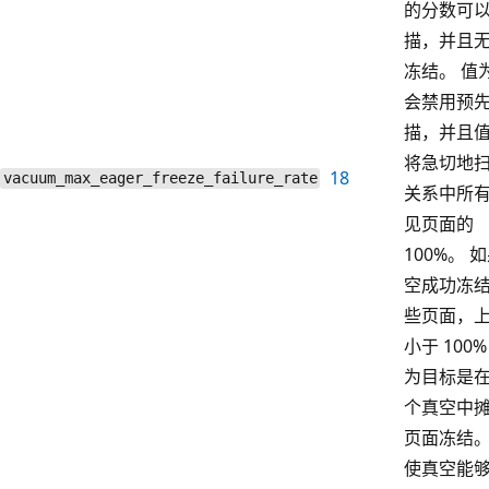
的分数可
描，并且
冻结。 值为 
会禁用预
描，并且值 
将急切地
18
vacuum_max_eager_freeze_failure_rate
关系中所
见页面的
100%。 
空成功冻
些页面，
小于 100
为目标是
个真空中
页面冻结
使真空能